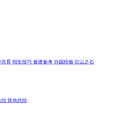
校共育
招生技巧
食谱参考
办园经验
它山之石
总结
其他总结