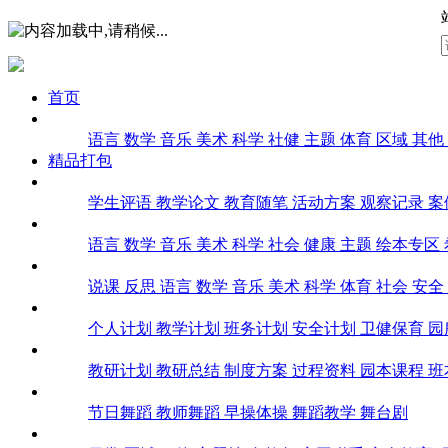
首页
课堂实录
语言
数学
音乐
美术
科学
社健
主题
体育
区域
其他
精品打包
幼师文库
学生评语
教学论文
教育随笔
活动方案
观察记录
案
课件
语言
数学
音乐
美术
科学
社会
健康
主题
绘本专区
教案
说课
反思
语言
数学
音乐
美术
科学
体育
社会
安全
计划总结
个人计划
教学计划
班务计划
安全计划
卫健保育
园
教研
教研计划
教研总结
制度方案
过程资料
园本课程
班
舞蹈
节日舞蹈
教师舞蹈
早操体操
舞蹈教学
舞台剧
环创教具