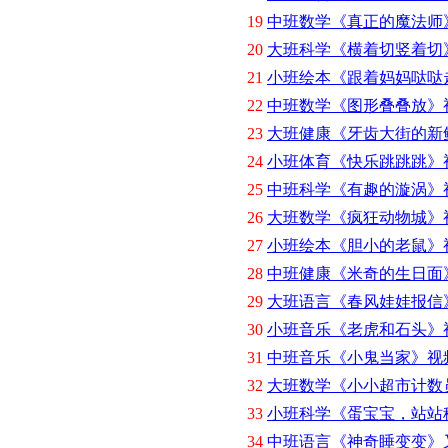
19
中班数学《真正的魔法师
20
大班科学《横着切竖着切
21
小班绘本《跟着妈妈哒哒
22
中班数学《图形叠叠放》
23
大班健康《牙齿大街的新
24
小班体育《快乐跳跳跳》
25
中班科学《有趣的漩涡》
26
大班数学《疯狂动物城》视
27
小班绘本《胆小的老鼠》
28
中班健康《米奇的生日面
29
大班语言《春风娃娃报信
30
小班音乐《老虎和石头》
31
中班音乐《小鬼当家》视
32
大班数学《小小超市计数
33
小班科学《蛋宝宝，站站
34
中班语言《神奇睡变变》