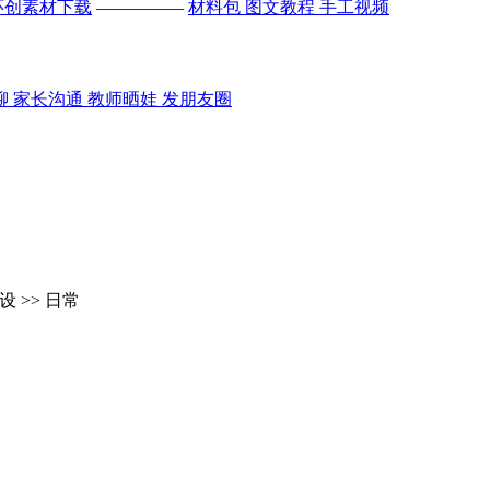
环创素材下载
—————
材料包
图文教程
手工视频
聊
家长沟通
教师晒娃
发朋友圈
 >> 日常