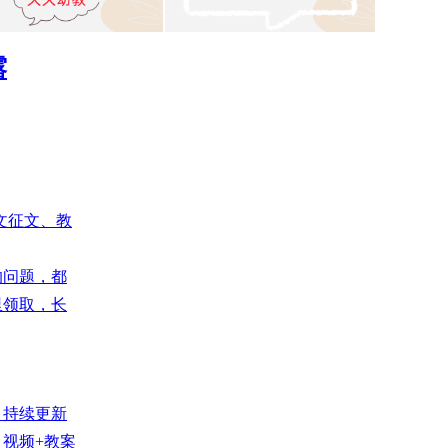
露
文征文、教
的问题，都
里领取，长
，持续更新
视频+教案