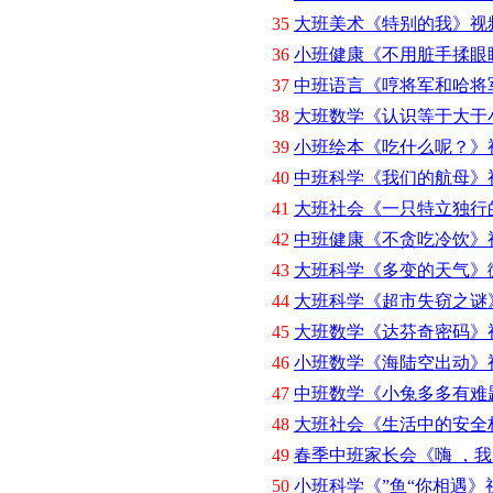
35
大班美术《特别的我》视
36
小班健康《不用脏手揉眼
37
中班语言《哼将军和哈将
38
大班数学《认识等于大于
39
小班绘本《吃什么呢？》
40
中班科学《我们的航母》
41
大班社会《一只特立独行
42
中班健康《不贪吃冷饮》
43
大班科学《多变的天气》
44
大班科学《超市失窃之谜
45
大班数学《达芬奇密码》
46
小班数学《海陆空出动》
47
中班数学《小兔多多有难
48
大班社会《生活中的安全
49
春季中班家长会《嗨 ，
50
小班科学《”鱼“你相遇》