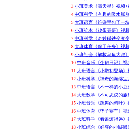
3
小班美术《满天星》视频+
4
中班科学《有趣的吸水膨胀
5
大班语言《馅饼里包了一块
6
小班绘本《鸡蛋哥哥》视频
7
中班科学《奇妙磁铁变变变
8
大班体育《保卫任务》视频
9
小班社会《解救乌龟大叔》
10
中班音乐《企鹅日记》视
11
大班语言《小鹬初登场》
12
小班科学《神奇的海绵宝
13
中班语言《不一样的小豆
14
大班数学《不可思议的旅
15
小班音乐《跳舞的树叶》
16
中班体育《垫子赛车》视
17
大班科学《看谁滚得远》
18
小班综合《好客的小鼹鼠