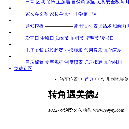
日常
区域
吊饰
主题墙
自然角
家园联系
安全教育
家长会
家长会文案
家长会课件
开学第一课
通知话术
通知模板
——————
常用话术
表扬话术
班级群
全年节日
爱耳日
雷锋日
妇女节
植树节
清明节
读书日
素材包
电子奖状
成长档案
小报模板
常用音乐
其他素材
迎检评估
目录标签
文字规范
制度职责
记录报表
其他材料
免费专区
当前位置>>
首页
>> 幼儿园环境创设
转角遇美德2
10227
次浏览
久久幼教
www.99yey.com