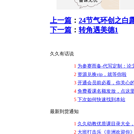
上一篇
：
24节气环创之白
下一篇
：
转角遇美德1
久久有话说
1
为参赛而备-代写定制：论
2
资源兑换vip，就等你啦
3
开通会员前必看，你关心
4
免费看课名额发放，点这
5
下次如何快速找到本站
最新到货通知
1
久久幼教优质课目录大全
2
大班打击乐《非洲欢迎你》