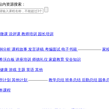
站内资源搜索：
微课
说评课
教师培训
园长培训
例分析
课程故事
发言讲稿
考编面试
电子书籍
——————
家
希沃白板
讲座培训
师德礼仪
家庭教育
安全知识
健康
游戏
主题
英语
其他
所计划
其他计划
—————
教学总结
班务总结
后勤总结
园务
本课程