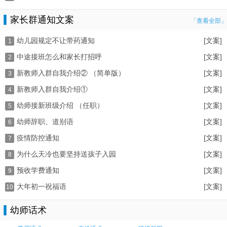
家长群通知文案
「查看全部」
幼儿园规定不让带药通知
[文案]
1
中途接班怎么和家长打招呼
[文案]
2
新教师入群自我介绍② （简单版）
[文案]
3
新教师入群自我介绍①
[文案]
4
幼师接新班级介绍 （任职）
[文案]
5
幼师辞职、道别语
[文案]
6
疫情防控通知
[文案]
7
为什么天冷也要坚持送孩子入园
[文案]
8
预收学费通知
[文案]
9
大年初一祝福语
[文案]
10
幼师话术