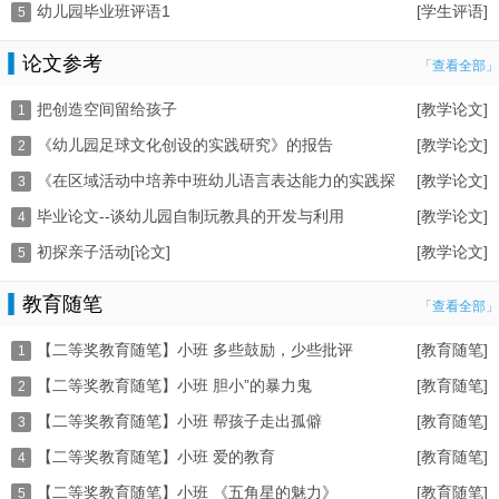
幼儿园毕业班评语1
[学生评语]
5
论文参考
「查看全部」
把创造空间留给孩子
[教学论文]
1
《幼儿园足球文化创设的实践研究》的报告
[教学论文]
2
《在区域活动中培养中班幼儿语言表达能力的实践探
[教学论文]
3
毕业论文--谈幼儿园自制玩教具的开发与利用
[教学论文]
究
4
初探亲子活动[论文]
[教学论文]
5
教育随笔
「查看全部」
【二等奖教育随笔】小班 多些鼓励，少些批评
[教育随笔]
1
【二等奖教育随笔】小班 胆小”的暴力鬼
[教育随笔]
2
【二等奖教育随笔】小班 帮孩子走出孤僻
[教育随笔]
3
【二等奖教育随笔】小班 爱的教育
[教育随笔]
4
【二等奖教育随笔】小班 《五角星的魅力》
[教育随笔]
5