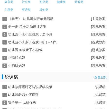
体育类
社会类
安全类
健康类
游戏类
主题类
英语类
其他类
《春天》-幼儿园大班单元活动
[主题教案]
1
走一走 亲子活动设计方案
[游戏教案]
2
幼儿园小班小组游戏：走小路
[游戏教案]
3
幼儿园小班亲子游戏3则（2-4岁）
[游戏教案]
4
幼儿园10款亲子小游戏
[游戏教案]
5
小鸭找妈妈
[游戏教案]
6
小狗找妈妈
[游戏教案]
7
说课稿
「查看全部」
幼儿教师招聘万能说课稿模板
[说课稿]
1
幼儿园老师如何说课
[说课稿]
2
安全第一 以研促教
[说课稿]
3