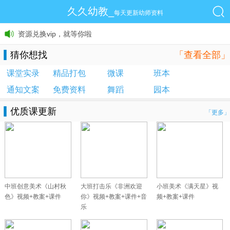
久久幼教_
每天更新幼师资料
资源兑换vip，就等你啦
猜你想找
「查看全部」
课堂实录
精品打包
微课
班本
通知文案
免费资料
舞蹈
园本
优质课更新
「更多」
中班创意美术《山村秋
大班打击乐《非洲欢迎
小班美术《满天星》视
色》视频+教案+课件
你》视频+教案+课件+音
频+教案+课件
乐