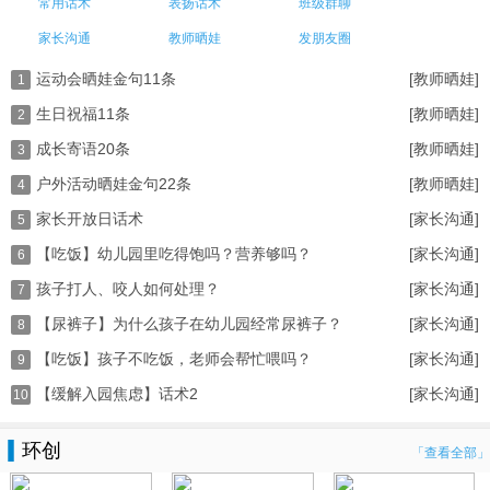
常用话术
表扬话术
班级群聊
家长沟通
教师晒娃
发朋友圈
运动会晒娃金句11条
[教师晒娃]
1
生日祝福11条
[教师晒娃]
2
成长寄语20条
[教师晒娃]
3
户外活动晒娃金句22条
[教师晒娃]
4
家长开放日话术
[家长沟通]
5
【吃饭】幼儿园里吃得饱吗？营养够吗？
[家长沟通]
6
孩子打人、咬人如何处理？
[家长沟通]
7
【尿裤子】为什么孩子在幼儿园经常尿裤子？
[家长沟通]
8
【吃饭】孩子不吃饭，老师会帮忙喂吗？
[家长沟通]
9
【缓解入园焦虑】话术2
[家长沟通]
10
环创
「查看全部」