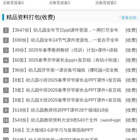
乐教育探索4
乐教育探索3
乐教育探索2
精品资料打包(收费)
「查看全部」
【3647份】幼儿园全年节日ppt课件资源，一网打尽全年
[收费]
1
【690份】幼儿园全年24节气课件资源包，一套在手全年
[收费]
2
【49份】2025年春季教师教研（培训）计划+课件+讲稿
[收费]
3
【60套】2025春季开学家长会ppt+发言稿（有幼小衔接）
[收费]
4
【96份】幼儿园开学第一课合集可编辑（哪吒版+安全教
[收费]
5
【8套】幼儿园小班2025春季开学家长会PPT课件+发言稿
[收费]
6
【9套】幼儿园中班2025春季开学家长会PPT课件+发言稿
[收费]
7
【8套】幼儿园大班2025春季开学家长会PPT课件+发言稿
[收费]
8
【618份】幼儿园教师培训PPT课件28个领域618份
[收费]
9
【543份】幼儿园教研资料大全9类543个文件（word+ppt
[收费]
10
【6份】五大领域3-6岁学习与发展指南PPT
[收费]
11