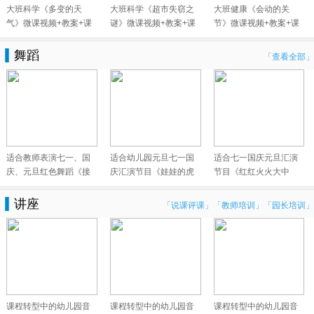
大班科学《多变的天
大班科学《超市失窃之
大班健康《会动的关
气》微课视频+教案+课
谜》微课视频+教案+课
节》微课视频+教案+课
件
件+反思+
件+反思
舞蹈
「查看全部」
适合教师表演七一、国
适合幼儿园元旦七一国
适合七一国庆元旦汇演
庆、元旦红色舞蹈《接
庆汇演节目《娃娃的虎
节目《红红火火大中
过手中枪
头鞋》视
国》视频+配
讲座
「说课评课」
「教师培训」
「园长培训」
课程转型中的幼儿园音
课程转型中的幼儿园音
课程转型中的幼儿园音