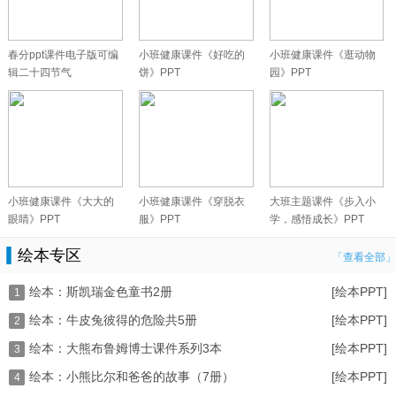
春分ppt课件电子版可编
小班健康课件《好吃的
小班健康课件《逛动物
辑二十四节气
饼》PPT
园》PPT
小班健康课件《大大的
小班健康课件《穿脱衣
大班主题课件《步入小
眼睛》PPT
服》PPT
学，感悟成长》PPT
绘本专区
「查看全部」
绘本：斯凯瑞金色童书2册
[绘本PPT]
1
绘本：牛皮兔彼得的危险共5册
[绘本PPT]
2
绘本：大熊布鲁姆博士课件系列3本
[绘本PPT]
3
绘本：小熊比尔和爸爸的故事（7册）
[绘本PPT]
4