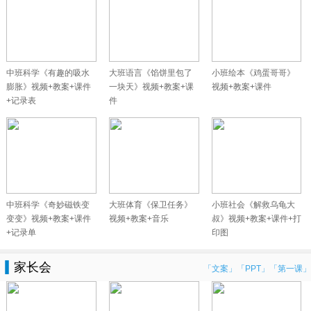
中班科学《有趣的吸水
大班语言《馅饼里包了
小班绘本《鸡蛋哥哥》
膨胀》视频+教案+课件
一块天》视频+教案+课
视频+教案+课件
+记录表
件
中班科学《奇妙磁铁变
大班体育《保卫任务》
小班社会《解救乌龟大
变变》视频+教案+课件
视频+教案+音乐
叔》视频+教案+课件+打
+记录单
印图
家长会
「文案」
「PPT」
「第一课」