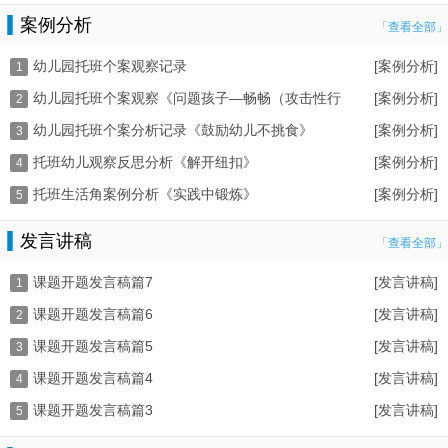
案例分析
「查看全部」
幼儿园托班个案观察记录
[案例分析]
1
幼儿园托班个案观察《问题孩子—畅畅（攻击性行
[案例分析]
2
幼儿园托班个案分析记录《鼓励幼儿不挑食》
[案例分析]
为）》
3
托班幼儿观察反思分析《解开纽扣》
[案例分析]
4
托班生活角案例分析《实践中锻炼》
[案例分析]
5
发言讲稿
「查看全部」
课题开题发言稿篇7
[发言讲稿]
1
课题开题发言稿篇6
[发言讲稿]
2
课题开题发言稿篇5
[发言讲稿]
3
课题开题发言稿篇4
[发言讲稿]
4
课题开题发言稿篇3
[发言讲稿]
5