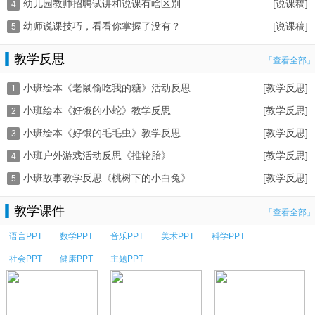
幼儿园教师招聘试讲和说课有啥区别
[说课稿]
4
幼师说课技巧，看看你掌握了没有？
[说课稿]
5
教学反思
「查看全部」
小班绘本《老鼠偷吃我的糖》活动反思
[教学反思]
1
小班绘本《好饿的小蛇》教学反思
[教学反思]
2
小班绘本《好饿的毛毛虫》教学反思
[教学反思]
3
小班户外游戏活动反思《推轮胎》
[教学反思]
4
小班故事教学反思《桃树下的小白兔》
[教学反思]
5
教学课件
「查看全部」
语言PPT
数学PPT
音乐PPT
美术PPT
科学PPT
社会PPT
健康PPT
主题PPT