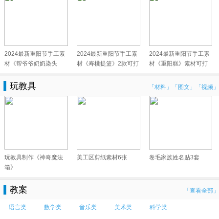
2024最新重阳节手工素
2024最新重阳节手工素
2024最新重阳节手工素
材《帮爷爷奶奶染头
材《寿桃提篮》2款可打
材《重阳糕》素材可打
发》可打印
印
印
玩教具
「材料」
「图文」
「视频」
玩教具制作《神奇魔法
美工区剪纸素材6张
卷毛家族姓名贴3套
箱》
教案
「查看全部」
语言类
数学类
音乐类
美术类
科学类