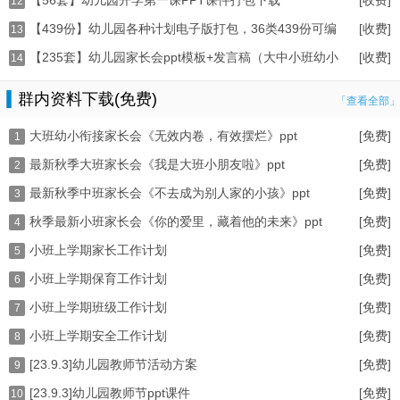
【56套】幼儿园开学第一课PPT课件打包下载
[收费]
12
【439份】幼儿园各种计划电子版打包，36类439份可编
[收费]
13
【235套】幼儿园家长会ppt模板+发言稿（大中小班幼小
[收费]
14
群内资料下载(免费)
「查看全部」
大班幼小衔接家长会《无效内卷，有效摆烂》ppt
[免费]
1
最新秋季大班家长会《我是大班小朋友啦》ppt
[免费]
2
最新秋季中班家长会《不去成为别人家的小孩》ppt
[免费]
3
秋季最新小班家长会《你的爱里，藏着他的未来》ppt
[免费]
4
小班上学期家长工作计划
[免费]
5
小班上学期保育工作计划
[免费]
6
小班上学期班级工作计划
[免费]
7
小班上学期安全工作计划
[免费]
8
[23.9.3]幼儿园教师节活动方案
[免费]
9
[23.9.3]幼儿园教师节ppt课件
[免费]
10