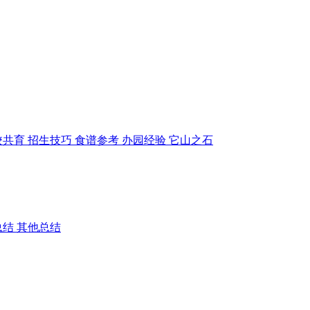
校共育
招生技巧
食谱参考
办园经验
它山之石
总结
其他总结