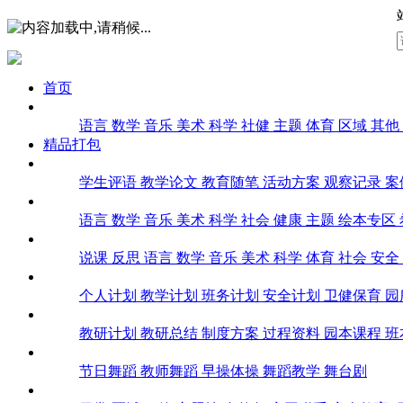
首页
课堂实录
语言
数学
音乐
美术
科学
社健
主题
体育
区域
其他
精品打包
幼师文库
学生评语
教学论文
教育随笔
活动方案
观察记录
案
课件
语言
数学
音乐
美术
科学
社会
健康
主题
绘本专区
教案
说课
反思
语言
数学
音乐
美术
科学
体育
社会
安全
计划总结
个人计划
教学计划
班务计划
安全计划
卫健保育
园
教研
教研计划
教研总结
制度方案
过程资料
园本课程
班
舞蹈
节日舞蹈
教师舞蹈
早操体操
舞蹈教学
舞台剧
环创教具