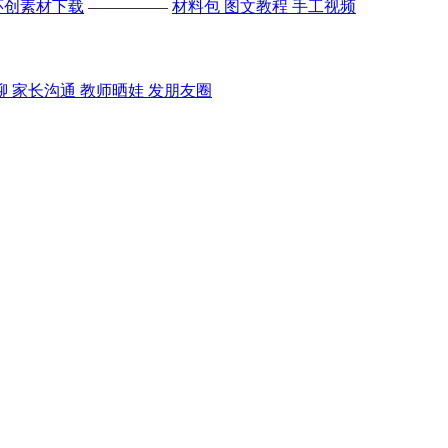
环创素材下载
—————
材料包
图文教程
手工视频
聊
家长沟通
教师晒娃
发朋友圈