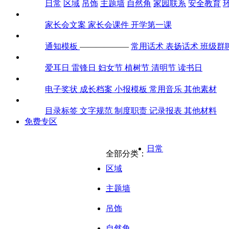
日常
区域
吊饰
主题墙
自然角
家园联系
安全教育
家长会
家长会文案
家长会课件
开学第一课
通知话术
通知模板
——————
常用话术
表扬话术
班级群
全年节日
爱耳日
雷锋日
妇女节
植树节
清明节
读书日
素材包
电子奖状
成长档案
小报模板
常用音乐
其他素材
迎检评估
目录标签
文字规范
制度职责
记录报表
其他材料
免费专区
日常
全部分类：
区域
主题墙
吊饰
自然角