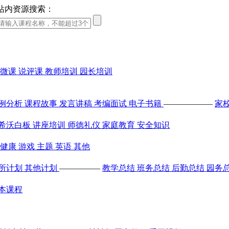
站内资源搜索：
微课
说评课
教师培训
园长培训
例分析
课程故事
发言讲稿
考编面试
电子书籍
——————
家
希沃白板
讲座培训
师德礼仪
家庭教育
安全知识
健康
游戏
主题
英语
其他
所计划
其他计划
—————
教学总结
班务总结
后勤总结
园务
本课程