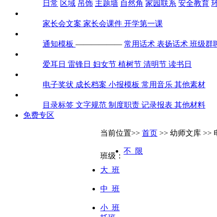
日常
区域
吊饰
主题墙
自然角
家园联系
安全教育
家长会
家长会文案
家长会课件
开学第一课
通知话术
通知模板
——————
常用话术
表扬话术
班级群
全年节日
爱耳日
雷锋日
妇女节
植树节
清明节
读书日
素材包
电子奖状
成长档案
小报模板
常用音乐
其他素材
迎检评估
目录标签
文字规范
制度职责
记录报表
其他材料
免费专区
当前位置>>
首页
>> 幼师文库 >>
不 限
班级：
大 班
中 班
小 班