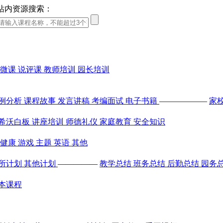
站内资源搜索：
微课
说评课
教师培训
园长培训
例分析
课程故事
发言讲稿
考编面试
电子书籍
——————
家
希沃白板
讲座培训
师德礼仪
家庭教育
安全知识
健康
游戏
主题
英语
其他
所计划
其他计划
—————
教学总结
班务总结
后勤总结
园务
本课程