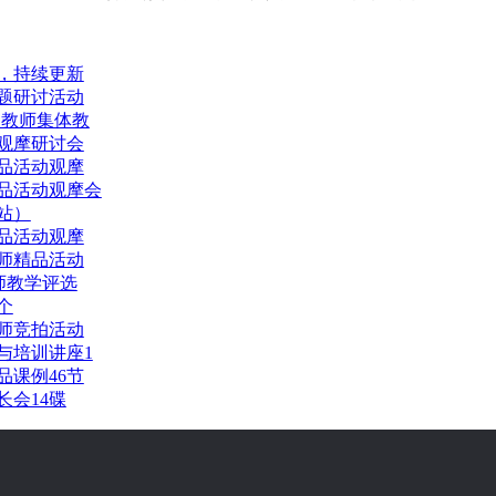
，持续更新
题研讨活动
园教师集体教
观摩研讨会
精品活动观摩
精品活动观摩会
州站）
精品活动观摩
师精品活动
师教学评选
个
师竞拍活动
与培训讲座1
品课例46节
会14碟