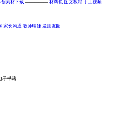
环创素材下载
—————
材料包
图文教程
手工视频
聊
家长沟通
教师晒娃
发朋友圈
 电子书籍