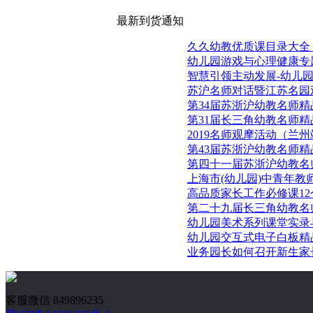
最新到货通知
久久幼教优质课目录大全
幼儿园游戏与心理健康专
智慧引领主动发展-幼儿
苏沪名师对话暨江苏名园
第34届苏浙沪幼教名师
第31届长三角幼教名师
2019名师观摩活动（兰
第43届苏浙沪幼教名师
第四十一届苏浙沪幼教名
上海市(幼儿园)中青年教
高品质家长工作必修课12
第二十九届长三角幼教名
幼儿园美术系列课堂实录
幼儿园交互式电子白板精
业务园长如何召开新生家长
客服微信 849896235