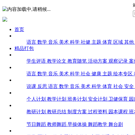
首页
课堂实录
语言
数学
音乐
美术
科学
社健
主题
体育
区域
其他
精品打包
幼师文库
学生评语
教学论文
教育随笔
活动方案
观察记录
案
课件
语言
数学
音乐
美术
科学
社会
健康
主题
绘本专区
教案
说课
反思
语言
数学
音乐
美术
科学
体育
社会
安全
计划总结
个人计划
教学计划
班务计划
安全计划
卫健保育
园
教研
教研计划
教研总结
制度方案
过程资料
园本课程
班
舞蹈
节日舞蹈
教师舞蹈
早操体操
舞蹈教学
舞台剧
环创教具