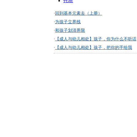
托班
·
回到基本元素去（上册）
·
为孩子立界线
·
和孩子划清界限
·
【成人与幼儿相处】孩子，你为什么不听话
·
【成人与幼儿相处】孩子，把你的手给我