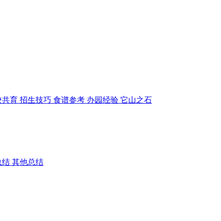
校共育
招生技巧
食谱参考
办园经验
它山之石
总结
其他总结