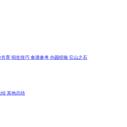
校共育
招生技巧
食谱参考
办园经验
它山之石
总结
其他总结