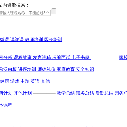
站内资源搜索：
微课
说评课
教师培训
园长培训
例分析
课程故事
发言讲稿
考编面试
电子书籍
——————
家
希沃白板
讲座培训
师德礼仪
家庭教育
安全知识
健康
游戏
主题
英语
其他
所计划
其他计划
—————
教学总结
班务总结
后勤总结
园务
本课程