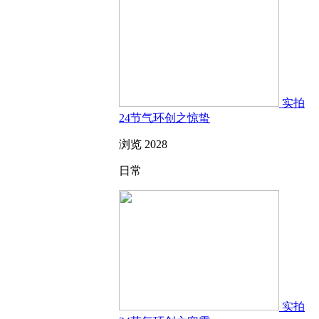
实拍
24节气环创之惊蛰
浏览 2028
日常
实拍