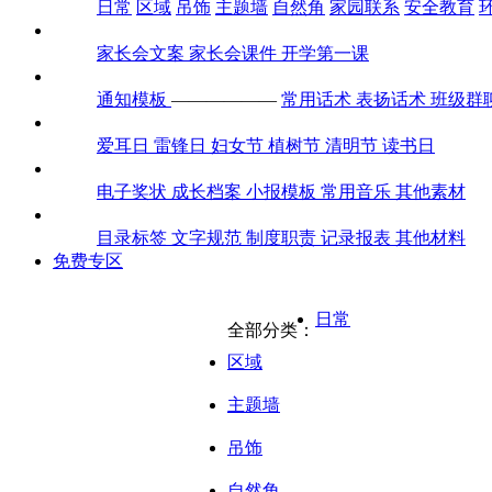
日常
区域
吊饰
主题墙
自然角
家园联系
安全教育
家长会
家长会文案
家长会课件
开学第一课
通知话术
通知模板
——————
常用话术
表扬话术
班级群
全年节日
爱耳日
雷锋日
妇女节
植树节
清明节
读书日
素材包
电子奖状
成长档案
小报模板
常用音乐
其他素材
迎检评估
目录标签
文字规范
制度职责
记录报表
其他材料
免费专区
日常
全部分类：
区域
主题墙
吊饰
自然角