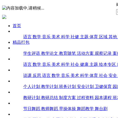
首页
课堂实录
语言
数学
音乐
美术
科学
社健
主题
体育
区域
其他
精品打包
幼师文库
学生评语
教学论文
教育随笔
活动方案
观察记录
案
课件
语言
数学
音乐
美术
科学
社会
健康
主题
绘本专区
教案
说课
反思
语言
数学
音乐
美术
科学
体育
社会
安全
计划总结
个人计划
教学计划
班务计划
安全计划
卫健保育
园
教研
教研计划
教研总结
制度方案
过程资料
园本课程
班
舞蹈
节日舞蹈
教师舞蹈
早操体操
舞蹈教学
舞台剧
环创教具