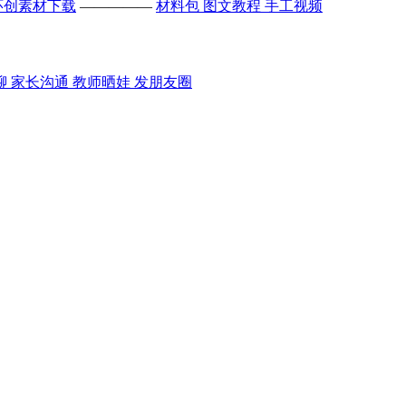
环创素材下载
—————
材料包
图文教程
手工视频
聊
家长沟通
教师晒娃
发朋友圈